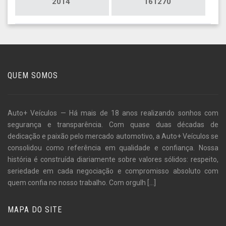
2014
161270
QUEM SOMOS
Auto+ Veículos — Há mais de 18 anos realizando sonhos com
segurança e transparência. Com quase duas décadas de
dedicação e paixão pelo mercado automotivo, a Auto+ Veículos se
consolidou como referência em qualidade e confiança. Nossa
história é construída diariamente sobre valores sólidos: respeito,
seriedade em cada negociação e compromisso absoluto com
quem confia no nosso trabalho. Com orgulh
[...]
MAPA DO SITE