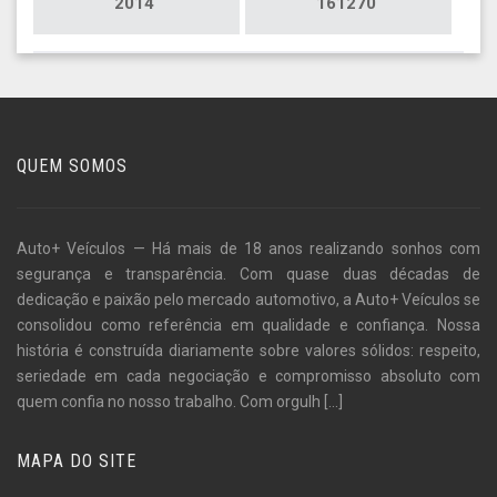
2014
161270
QUEM SOMOS
Auto+ Veículos — Há mais de 18 anos realizando sonhos com
segurança e transparência. Com quase duas décadas de
dedicação e paixão pelo mercado automotivo, a Auto+ Veículos se
consolidou como referência em qualidade e confiança. Nossa
história é construída diariamente sobre valores sólidos: respeito,
seriedade em cada negociação e compromisso absoluto com
quem confia no nosso trabalho. Com orgulh
[...]
MAPA DO SITE